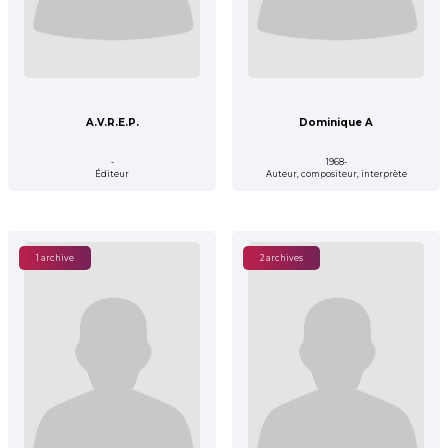
A.V.R.E.P.
Dominique A
-
1968-
Éditeur
Auteur, compositeur, interprète
1 archive
2 archives