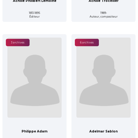
Achille Philibert Lemoine
Achille Trocellier
1813-1895
1989-
Éditeur
Auteur, compositeur
3 archives
6 archives
Philippe Adam
Adelmar Sablon