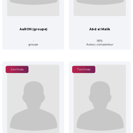
AaRON (groupe)
Abd al Malik
-
1975-
groupe
Auteur, compositeur
2 archives
7 archives