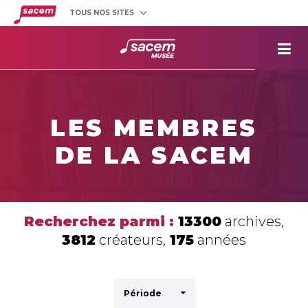
TOUS NOS SITES
Créateurs
et éditeurs
Clients
utilisateurs
La
Sacem
Aide aux
projets
LES MEMBRES
Musée
Sacem
DE LA SACEM
Répertoire
des œuvres
Recherchez parmi :
13300
archives,
3812
créateurs,
175
années
Période