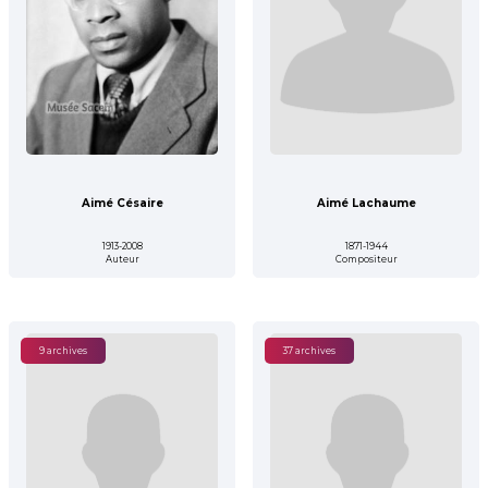
Aimé Césaire
Aimé Lachaume
1913-2008
1871-1944
Auteur
Compositeur
9 archives
37 archives