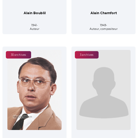
Alain Boublil
Alain Chamfort
1941-
1949-
Auteur
Auteur, compositeur
30 archives
3 archives