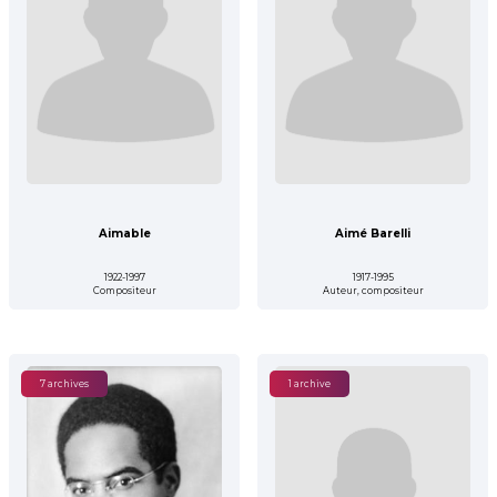
Aimable
Aimé Barelli
1922-1997
1917-1995
Compositeur
Auteur, compositeur
7 archives
1 archive