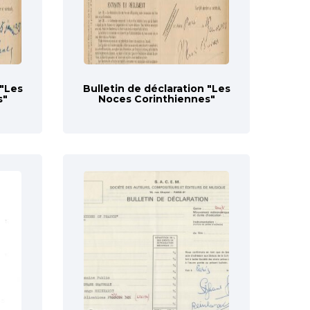
 "Les
Bulletin de déclaration "Les
s"
Noces Corinthiennes"