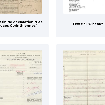
etin de déclaration "Les
Texte "L'Oiseau"
oces Corinthiennes"