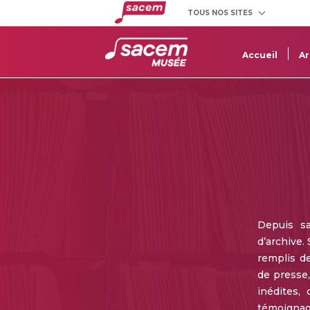
TOUS NOS SITES
Créateurs
Clients
et éditeurs
utilisateurs
Accueil
Ar
Depuis s
d’archive.
remplis d
de presse,
inédites,
témoignage