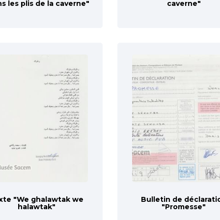
s les plis de la caverne"
caverne"
xte "We ghalawtak we
Bulletin de déclarati
halawtak"
"Promesse"