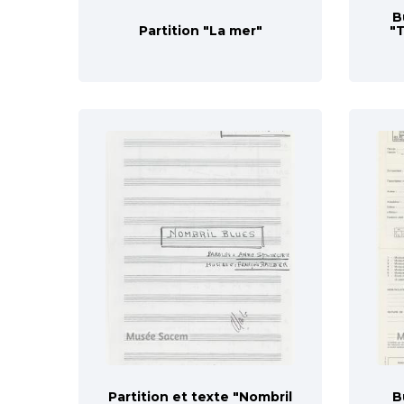
B
Partition "La mer"
"T
Partition et texte "Nombril
B