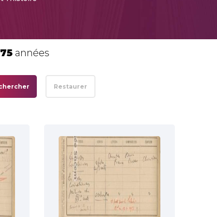
175
années
chercher
Restaurer