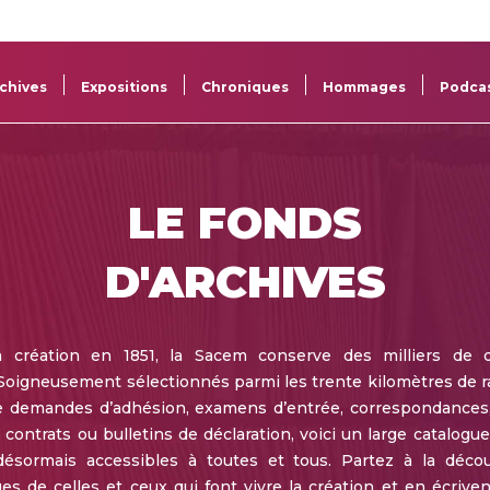
La
Aide aux
Musée
Répertoi
Sacem
projets
Sacem
des œuv
chives
Expositions
Chroniques
Hommages
Podca
LE FONDS
D'ARCHIVES
a création en 1851, la Sacem conserve des milliers de 
 Soigneusement sélectionnés parmi les trente kilomètres de
e demandes d’adhésion, examens d’entrée, correspondances
 contrats ou bulletins de déclaration, voici un large catalogu
 désormais accessibles à toutes et tous. Partez à la déco
s de celles et ceux qui font vivre la création et en écrivent