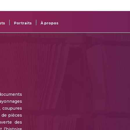
re
res
sts
Portraits
À propos
documents
 rayonnages
, coupures
e de pièces
uverte des
 l’histoire