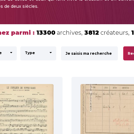
s de deux siècles.
ez parmi :
13300
archives,
3812
créateurs,
e
Type
Re