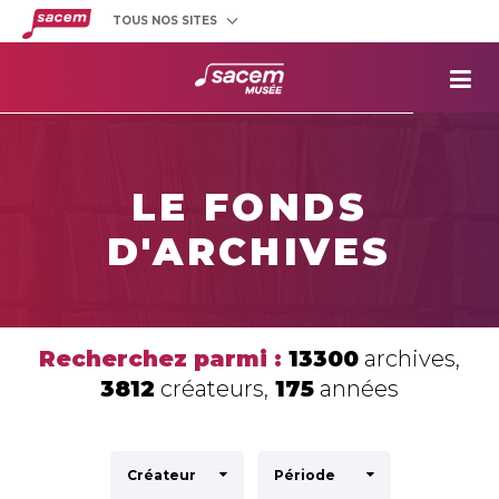
TOUS NOS SITES
Créateurs
et éditeurs
Clients
utilisateurs
La
Sacem
Aide aux
projets
LE FONDS
Musée
Sacem
D'ARCHIVES
Répertoire
des œuvres
Recherchez parmi :
13300
archives,
3812
créateurs,
175
années
Créateur
Période