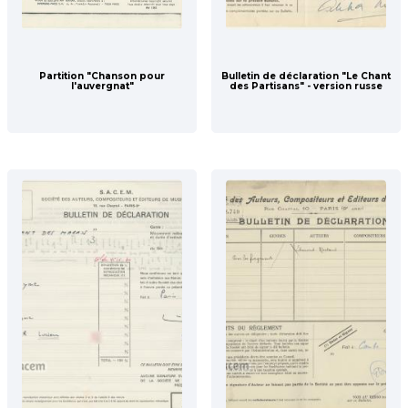
Partition "Chanson pour
Bulletin de déclaration "Le Chant
l'auvergnat"
des Partisans" - version russe