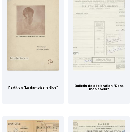
Bulletin de déclaration "Dans
Partition "La damoiselle élue"
mon coeur"